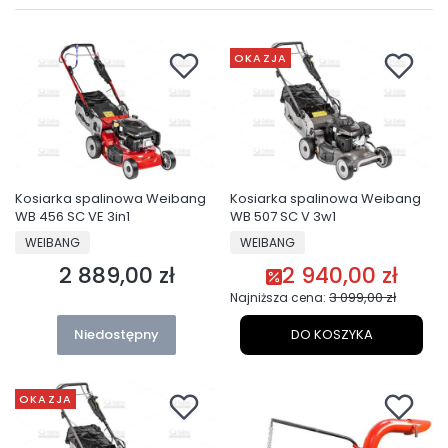
OKAZJA
Kosiarka spalinowa Weibang
Kosiarka spalinowa Weibang
WB 456 SC VE 3in1
WB 507 SC V 3w1
PRODUCENT
PRODUCENT
WEIBANG
WEIBANG
2 889,00 zł
2 940,00 zł
Cena
Cena promocyjna
3 099,00 zł
Najniższa cena:
Niedostępny
DO KOSZYKA
OKAZJA