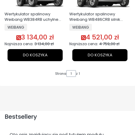
Wertykulator spalinowy
Wertykulator spalinowy
Weibang WB384RB uchylne
Weibang WB486CRB silnik
noże B&S
Briggs & Stratton PROFI
PRODUCENT
PRODUCENT
WEIBANG
WEIBANG
3 134,00 zł
4 521,00 zł
Cena promocyjna
Cena promocyjna
3 134,00 zł
4 759,00 zł
Najniższa cena:
Najniższa cena:
DO KOSZYKA
DO KOSZYKA
Strona
z 1
Bestsellery
Oto opis znajdujący się pod tytułem modułu