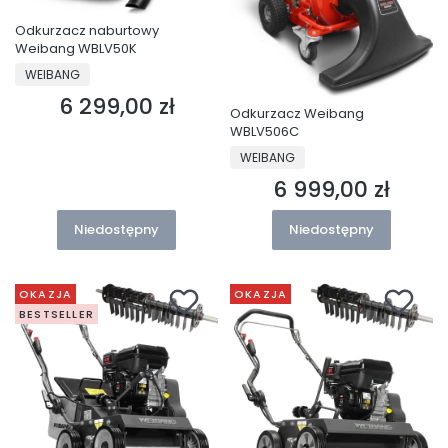
Odkurzacz naburtowy
Weibang WBLV50K
PRODUCENT
WEIBANG
6 299,00 zł
Cena
Odkurzacz Weibang
WBLV506C
PRODUCENT
WEIBANG
6 999,00 zł
Cena
Niedostępny
Niedostępny
OKAZJA
OKAZJA
BESTSELLER