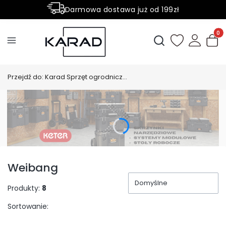
Darmowa dostawa już od 199zł
Rabaty -50% na wybrane produkty
Produ
Otwórz wyszukiwark
Przejdź do:
Karad Sprzęt ogrodniczy i leśny
Weibang
Domyślne
Produkty:
8
Sortowanie: