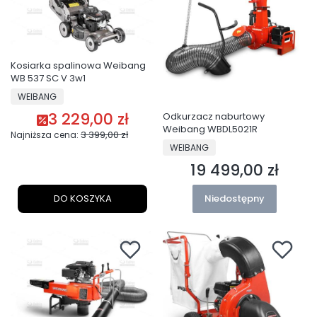
Kosiarka spalinowa Weibang
WB 537 SC V 3w1
PRODUCENT
WEIBANG
3 229,00 zł
Odkurzacz naburtowy
Cena promocyjna
Weibang WBDL5021R
3 399,00 zł
Najniższa cena:
PRODUCENT
WEIBANG
19 499,00 zł
Cena
DO KOSZYKA
Niedostępny