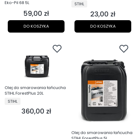
Eko-Pil 68 5L
PRODUCENT
STIHL
59,00 zł
23,00 zł
Cena
Cena
DO KOSZYKA
DO KOSZYKA
Olej do smarowania łańcucha
STIHL ForestPlus 20L
PRODUCENT
STIHL
360,00 zł
Cena
Olej do smarowania łańcucha
STIHL ForestPlus 5L