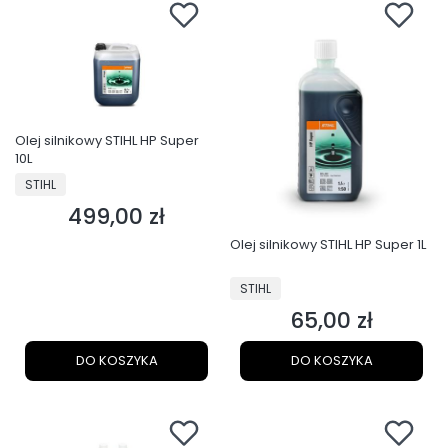
Olej silnikowy STIHL HP Super
10L
PRODUCENT
STIHL
499,00 zł
Cena
Olej silnikowy STIHL HP Super 1L
PRODUCENT
STIHL
65,00 zł
Cena
DO KOSZYKA
DO KOSZYKA