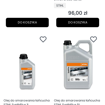
PRODUCENT
STIHL
96,00 zł
Cena
DO KOSZYKA
DO KOSZYKA
Olej do smarowania łańcucha
Olej do smarowania łańcucha
STIHL SynthPlus 1L
STIHL SynthPlus 5L