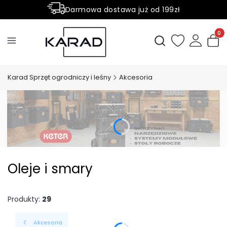
Darmowa dostawa już od 199zł
Rabaty -50% na wybrane produkty
Produ
Otwórz wyszukiwark
Karad Sprzęt ogrodniczy i leśny
Akcesoria
Oleje i smary
Produkty:
29
Akcesoria