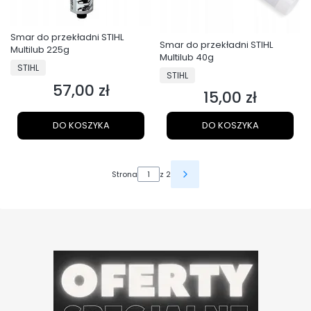
Smar do przekładni STIHL
Smar do przekładni STIHL
Multilub 225g
Multilub 40g
PRODUCENT
STIHL
PRODUCENT
STIHL
57,00 zł
Cena
15,00 zł
Cena
DO KOSZYKA
DO KOSZYKA
Strona
z 2