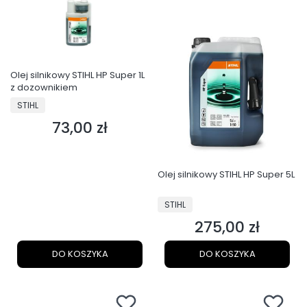
Olej silnikowy STIHL HP Super 1L
z dozownikiem
PRODUCENT
STIHL
73,00 zł
Cena
Olej silnikowy STIHL HP Super 5L
PRODUCENT
STIHL
275,00 zł
Cena
DO KOSZYKA
DO KOSZYKA