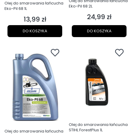
Olej do smarowania łańcucha
Olej do smarowania łańcucha
Eko-Pil 68 2L
Eko-Pil 68 1L
24,99 zł
Cena
13,99 zł
Cena
DO KOSZYKA
DO KOSZYKA
Olej do smarowania łańcucha
STIHL ForestPlus 1L
Olej do smarowania łańcucha