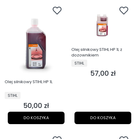
Olej silnikowy STIHL HP 1L z
dozownikiem
PRODUCENT
STIHL
57,00 zł
Cena
Olej silnikowy STIHL HP 1L
PRODUCENT
STIHL
50,00 zł
Cena
DO KOSZYKA
DO KOSZYKA