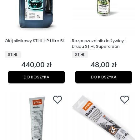
Olej silnikowy STIHL HP Ultra 5L
Rozpuszczalnik do żywicy i
brudu STIHL Superclean
PRODUCENT
PRODUCENT
STIHL
STIHL
440,00 zł
48,00 zł
Cena
Cena
DO KOSZYKA
DO KOSZYKA