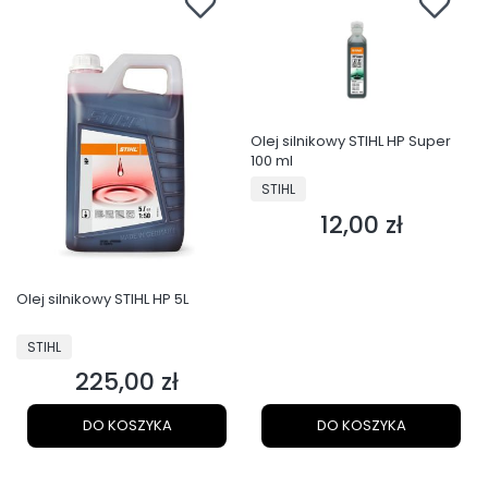
Olej silnikowy STIHL HP Super
100 ml
PRODUCENT
STIHL
12,00 zł
Cena
Olej silnikowy STIHL HP 5L
PRODUCENT
STIHL
225,00 zł
Cena
DO KOSZYKA
DO KOSZYKA