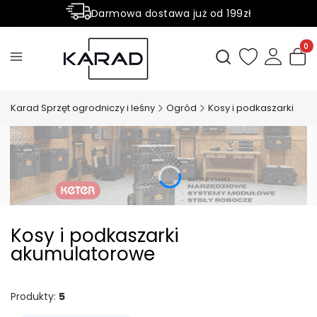
Darmowa dostawa już od 199zł
Rabaty -50% na wybrane produkty
Produ
Otwórz wyszukiwark
Karad Sprzęt ogrodniczy i leśny
Ogród
Kosy i podkaszarki
Kosy i podkaszarki
akumulatorowe
Produkty:
5