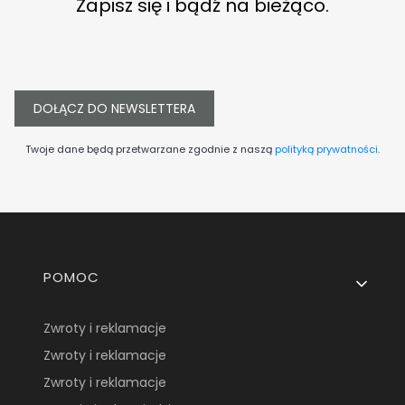
Zapisz się i bądź na bieżąco.
DOŁĄCZ DO NEWSLETTERA
Twoje dane będą przetwarzane zgodnie z naszą
polityką prywatności
.
Linki w stopce
POMOC
Zwroty i reklamacje
Zwroty i reklamacje
Zwroty i reklamacje