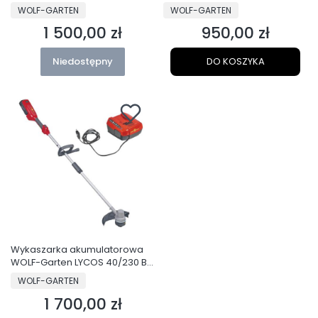
SET
PRODUCENT
PRODUCENT
WOLF-GARTEN
WOLF-GARTEN
1 500,00 zł
950,00 zł
Cena
Cena
Niedostępny
DO KOSZYKA
Wykaszarka akumulatorowa
WOLF-Garten LYCOS 40/230 BC
SET
PRODUCENT
WOLF-GARTEN
1 700,00 zł
Cena