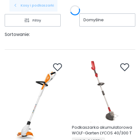
Kosy i podkaszarki
Domyślne
Filtry
Sortowanie:
Podkaszarka akumulatorowa
WOLF-Garten LYCOS 40/300 T
PRODUCENT