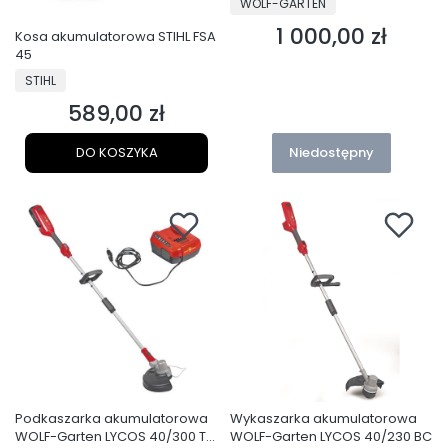
WOLF-GARTEN
1 000,00 zł
Cena
Kosa akumulatorowa STIHL FSA
45
PRODUCENT
STIHL
589,00 zł
Cena
DO KOSZYKA
Niedostępny
Podkaszarka akumulatorowa
Wykaszarka akumulatorowa
WOLF-Garten LYCOS 40/300 T
WOLF-Garten LYCOS 40/230 BC