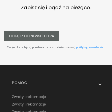
Zapisz się i bądź na bieżąco.
DOŁĄCZ DO NEWSLETTERA
Twoje dane będą przetwarzane zgodnie z naszą
polityką prywatności
.
Linki w stopce
POMOC
Zwroty i reklamacje
Zwroty i reklamacje
Zwroty i reklamacje