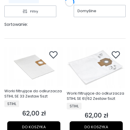
Domyślne
Filtry
Sortowanie:
Worki filtrujące do odkurzacza
Worki filtrujące do odkurzacza
STIHL SE 33 Zestaw 5szt
STIHL SE 61/62 Zestaw 5szt
PRODUCENT
STIHL
PRODUCENT
STIHL
62,00 zł
Cena
62,00 zł
Cena
DO KOSZYKA
DO KOSZYKA