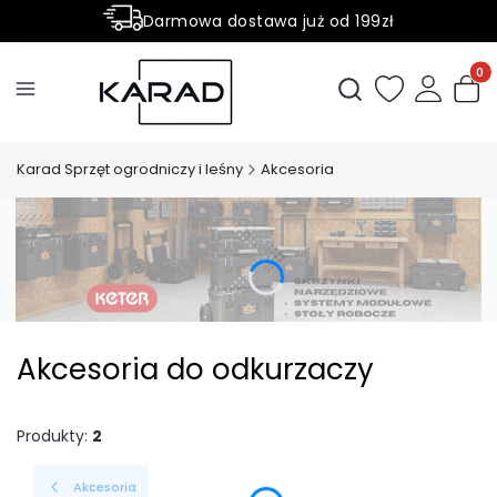
Darmowa dostawa już od 199zł
Rabaty -50% na wybrane produkty
Produ
Otwórz wyszukiwark
Karad Sprzęt ogrodniczy i leśny
Akcesoria
Akcesoria do odkurzaczy
Produkty:
2
Akcesoria