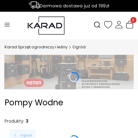
Darmowa dostawa już od 199zł
Rabaty -50% na wybrane produkty
Produ
Otwórz wyszukiwark
Karad Sprzęt ogrodniczy i leśny
Ogród
Pompy Wodne
Produkty:
3
Ogród