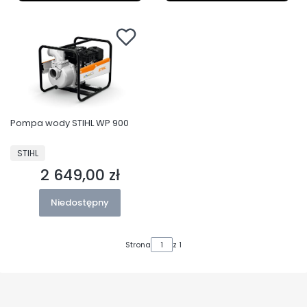
Pompa wody STIHL WP 900
PRODUCENT
STIHL
2 649,00 zł
Cena
Niedostępny
Strona
z 1