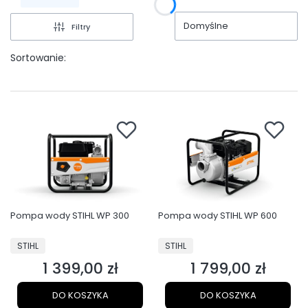
Domyślne
Filtry
Sortowanie:
Pompa wody STIHL WP 300
Pompa wody STIHL WP 600
PRODUCENT
PRODUCENT
STIHL
STIHL
1 399,00 zł
1 799,00 zł
Cena
Cena
DO KOSZYKA
DO KOSZYKA