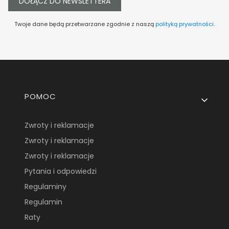
DOŁĄCZ DO NEWSLETTERA
Twoje dane będą przetwarzane zgodnie z naszą
polityką prywatności
.
Linki w stopce
POMOC
Zwroty i reklamacje
Zwroty i reklamacje
Zwroty i reklamacje
Pytania i odpowiedzi
Regulaminy
Regulamin
Raty