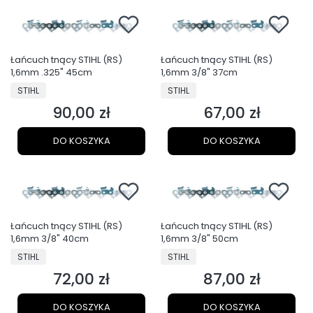
Łańcuch tnący STIHL (RS)
Łańcuch tnący STIHL (RS)
1,6mm .325" 45cm
1,6mm 3/8" 37cm
PRODUCENT
PRODUCENT
STIHL
STIHL
90,00 zł
67,00 zł
Cena
Cena
DO KOSZYKA
DO KOSZYKA
Łańcuch tnący STIHL (RS)
Łańcuch tnący STIHL (RS)
1,6mm 3/8" 40cm
1,6mm 3/8" 50cm
PRODUCENT
PRODUCENT
STIHL
STIHL
72,00 zł
87,00 zł
Cena
Cena
DO KOSZYKA
DO KOSZYKA