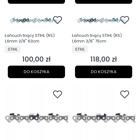
Łańcuch tnący STIHL (RS)
Łańcuch tnący STIHL (RS)
1,6mm 3/8" 63cm
1,6mm 3/8" 75cm
PRODUCENT
PRODUCENT
STIHL
STIHL
100,00 zł
118,00 zł
Cena
Cena
DO KOSZYKA
DO KOSZYKA