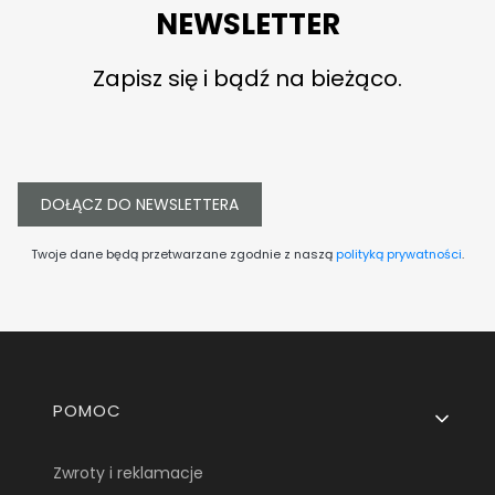
NEWSLETTER
Zapisz się i bądź na bieżąco.
DOŁĄCZ DO NEWSLETTERA
Twoje dane będą przetwarzane zgodnie z naszą
polityką prywatności
.
Linki w stopce
POMOC
Zwroty i reklamacje