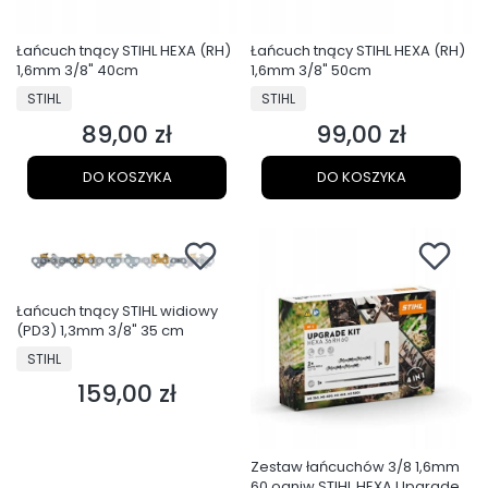
Łańcuch tnący STIHL HEXA (RH)
Łańcuch tnący STIHL HEXA (RH)
1,6mm 3/8" 40cm
1,6mm 3/8" 50cm
PRODUCENT
PRODUCENT
STIHL
STIHL
89,00 zł
99,00 zł
Cena
Cena
DO KOSZYKA
DO KOSZYKA
Łańcuch tnący STIHL widiowy
(PD3) 1,3mm 3/8" 35 cm
PRODUCENT
STIHL
159,00 zł
Cena
Zestaw łańcuchów 3/8 1,6mm
60 ogniw STIHL HEXA Upgrade