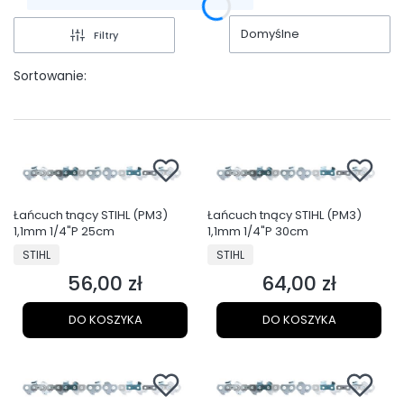
Domyślne
Filtry
Sortowanie:
Łańcuch tnący STIHL (PM3)
Łańcuch tnący STIHL (PM3)
1,1mm 1/4"P 25cm
1,1mm 1/4"P 30cm
PRODUCENT
PRODUCENT
STIHL
STIHL
56,00 zł
64,00 zł
Cena
Cena
DO KOSZYKA
DO KOSZYKA