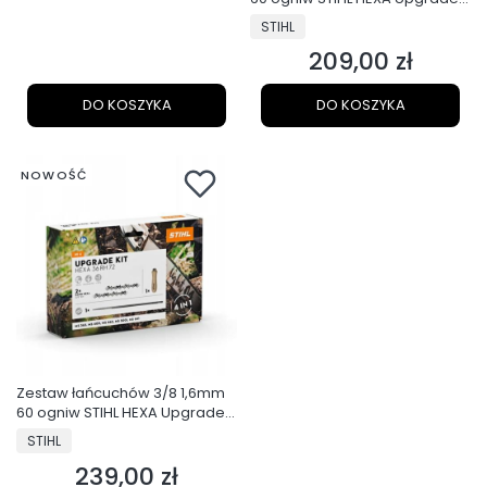
KIT
PRODUCENT
STIHL
209,00 zł
Cena
DO KOSZYKA
DO KOSZYKA
NOWOŚĆ
Zestaw łańcuchów 3/8 1,6mm
60 ogniw STIHL HEXA Upgrade
KIT 2
PRODUCENT
STIHL
239,00 zł
Cena