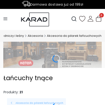
Darmowa dostawa już od 199zł
Rabaty -50% na wybrane produkty
Produ
Otwórz wyszukiwark
rodniczy i leśny
Akcesoria
Akcesoria do pilarek łańcuchowych
Łańcuchy tnące
Produkty:
21
Akcesoria do pilarek łańcuchowych