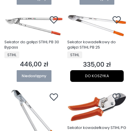
Sekator do gałęzi STIHL PB 30
Sekator kowadełkowy do
Bypass
gałęzi STIHL PB 25
PRODUCENT
PRODUCENT
STIHL
STIHL
446,00 zł
335,00 zł
Cena
Cena
Niedostępny
DO KOSZYKA
Sekator kowadełkowy STIHL PG