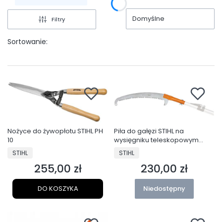
Domyślne
Filtry
Sortowanie:
Nożyce do żywopłotu STIHL PH
Piła do gałęzi STIHL na
10
wysięgniku teleskopowym
STIHL PR 38 CT
PRODUCENT
PRODUCENT
STIHL
STIHL
255,00 zł
230,00 zł
Cena
Cena
DO KOSZYKA
Niedostępny