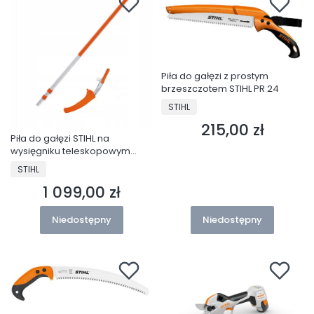
Piła do gałęzi z prostym
brzeszczotem STIHL PR 24
PRODUCENT
STIHL
215,00 zł
Cena
Piła do gałęzi STIHL na
wysięgniku teleskopowym
STIHL PR 40 CT 5m
PRODUCENT
STIHL
1 099,00 zł
Cena
Niedostępny
Niedostępny