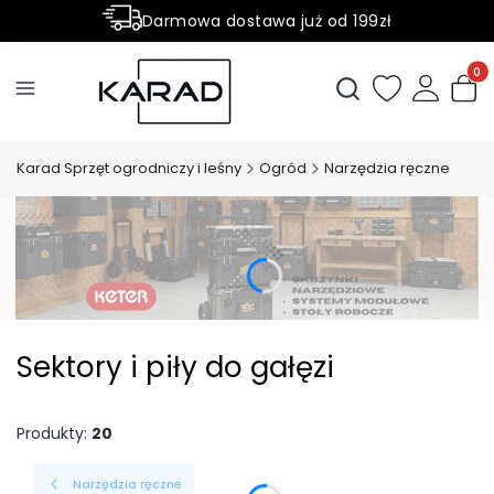
Darmowa dostawa już od 199zł
Rabaty -50% na wybrane produkty
Produ
Otwórz wyszukiwark
Karad Sprzęt ogrodniczy i leśny
Ogród
Narzędzia ręczne
Sektory i piły do gałęzi
Produkty:
20
Narzędzia ręczne