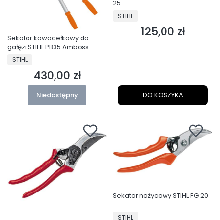
25
PRODUCENT
STIHL
125,00 zł
Cena
Sekator kowadełkowy do
gałęzi STIHL PB35 Amboss
PRODUCENT
STIHL
430,00 zł
Cena
Niedostępny
DO KOSZYKA
Sekator nożycowy STIHL PG 20
PRODUCENT
STIHL