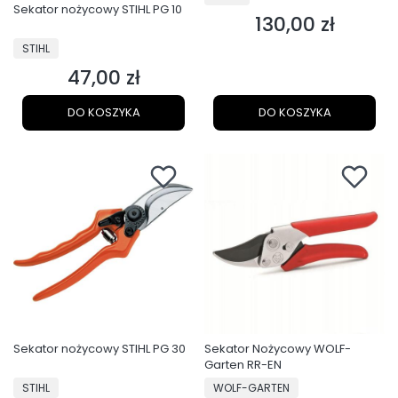
Sekator nożycowy STIHL PG 10
130,00 zł
Cena
PRODUCENT
STIHL
47,00 zł
Cena
DO KOSZYKA
DO KOSZYKA
Sekator nożycowy STIHL PG 30
Sekator Nożycowy WOLF-
Garten RR-EN
PRODUCENT
PRODUCENT
STIHL
WOLF-GARTEN