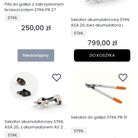
Piła do gałęzi z zakrzywionym
brzeszczotem STIHL PR 27
PRODUCENT
STIHL
Sekator akumulatorowy STIHL
ASA 20, bez akumulatora i
250,00 zł
Cena
ładowarki
PRODUCENT
STIHL
799,00 zł
Cena
Niedostępny
DO KOSZYKA
Sekator do gałęzi STIHL PB 10
Sekator akumulatorowy STIHL
ASA 20, z akumulatorem AS 2 i
PRODUCENT
STIHL
ładowarką Al 1
PRODUCENT
STIHL