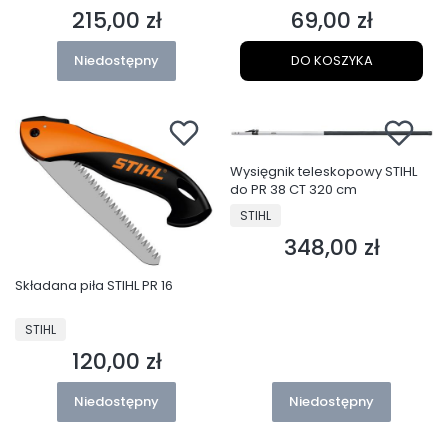
215,00 zł
69,00 zł
Cena
Cena
Niedostępny
DO KOSZYKA
Wysięgnik teleskopowy STIHL
do PR 38 CT 320 cm
PRODUCENT
STIHL
348,00 zł
Cena
Składana piła STIHL PR 16
PRODUCENT
STIHL
120,00 zł
Cena
Niedostępny
Niedostępny