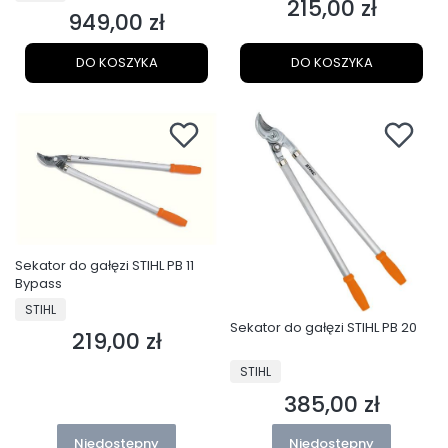
215,00 zł
Cena
949,00 zł
Cena
DO KOSZYKA
DO KOSZYKA
Sekator do gałęzi STIHL PB 11
Bypass
PRODUCENT
STIHL
Sekator do gałęzi STIHL PB 20
219,00 zł
Cena
PRODUCENT
STIHL
385,00 zł
Cena
Niedostępny
Niedostępny