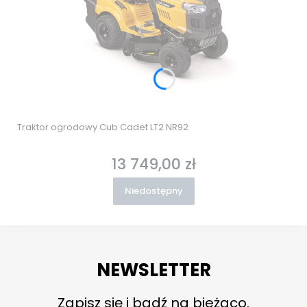
Traktor ogrodowy Cub Cadet LT2 NR92
13 749,00 zł
Cena
Niedostępny
NEWSLETTER
Zapisz się i bądź na bieżąco.