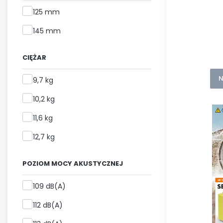
Maks. głębokość cięcia
125 mm
145 mm
CIĘŻAR
N
Ciężar
9,7 kg
10,2 kg
11,6 kg
12,7 kg
POZIOM MOCY AKUSTYCZNEJ
Poziom mocy akustycznej
109 dB(A)
112 dB(A)