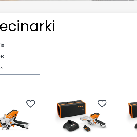
ecinarki
10
e:
ne