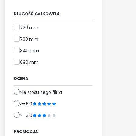
DŁUGOŚĆ CAŁKOWITA
Długość całkowita
720 mm
730 mm
840 mm
890 mm
OCENA
Nie stosuj tego filtra
>= 5.0
>= 3.0
PROMOCJA