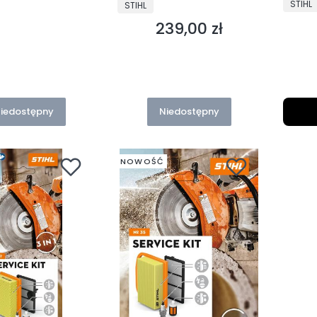
PRODU
PRODUCENT
STIHL
STIHL
239,00 zł
Cena
iedostępny
Niedostępny
NOWOŚĆ