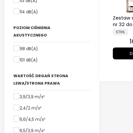
113 dB(A)
114 dB(A)
Zestaw 
nr 32 do
POZIOM CIŚNIENIA
PRODUCE
STIHL
AKUSTYCZNEGO
1
C
Poziom ciśnienia akustycznego
98 dB(A)
D
101 dB(A)
WARTOŚĆ DRGAŃ STRONA
LEWA/STRONA PRAWA
Wartość drgań strona lewa/strona prawa
3,9/3,9 m/s²
2,4/2 m/s²
6,6/4,5 m/s²
6,5/3,9 m/s²