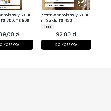
serwisowy STIHL
Zestaw serwisowy STIHL
 TS 700, TS 800
nr 35 do TS 420
NT
PRODUCENT
STIHL
09,00 zł
92,00 zł
ena
Cena
O KOSZYKA
DO KOSZYKA