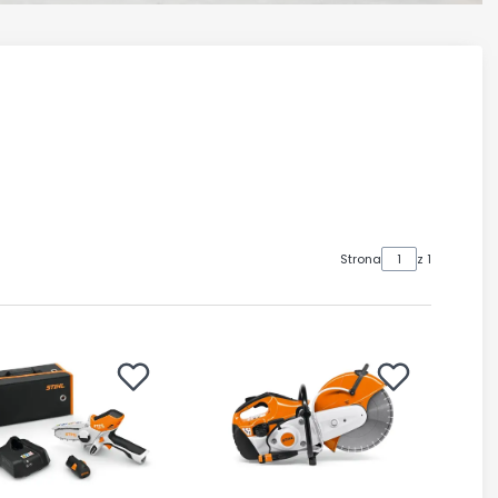
Strona
z 1