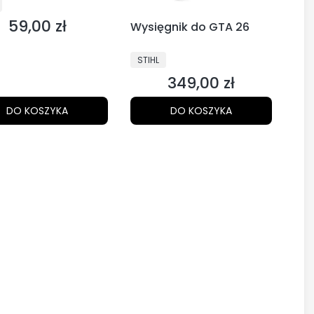
CENT
59,00 zł
Cena
Wysięgnik do GTA 26
PRODUCENT
STIHL
349,00 zł
Cena
DO KOSZYKA
DO KOSZYKA