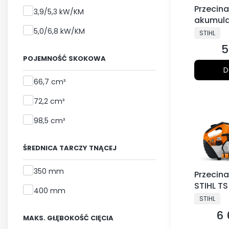
Przecin
3,9/5,3 kW/KM
akumula
GTA 26,
PRODUCE
5,0/6,8 kW/KM
STIHL
akumula
5
C
POJEMNOŚĆ SKOKOWA
D
Pojemność skokowa
66,7 cm³
72,2 cm³
98,5 cm³
ŚREDNICA TARCZY TNĄCEJ
Średnica tarczy tnącej
350 mm
Przecin
STIHL TS
400 mm
PRODUCE
STIHL
6 
Ce
MAKS. GŁĘBOKOŚĆ CIĘCIA