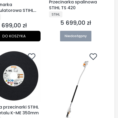
Przecinarka spalinowa
inarka
STIHL TS 420
latorowa STIHL
PRODUCENT
STIHL
6, z akumulatorem
CENT
5 699,00 zł
 ładowarką AL 1
Cena
699,00 zł
Cena
DO KOSZYKA
Niedostępny
a przecinarki STIHL
etalu K-ME 350mm