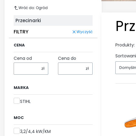
Wróć do: Ogród
Prz
Przecinarki
FILTRY
Wyczyść
Produkty:
CENA
Sortowani
Cena od
Cena do
Domyśl
zł
zł
MARKA
Marka
STIHL
MOC
Moc
3,2/4,4 kW/KM