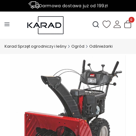
Darmowa dostawa już od 199zł
Rabaty -50% na wybrane produkty
Produ
Otwórz wyszukiwark
Karad Sprzęt ogrodniczy i leśny
Ogród
Odśnieżarki