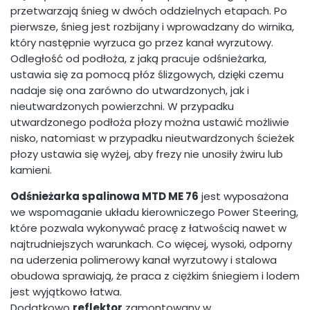
przetwarzają śnieg w dwóch oddzielnych etapach. Po
pierwsze, śnieg jest rozbijany i wprowadzany do wirnika,
który następnie wyrzuca go przez kanał wyrzutowy.
Odległość od podłoża, z jaką pracuje odśnieżarka,
ustawia się za pomocą płóz ślizgowych, dzięki czemu
nadaje się ona zarówno do utwardzonych, jak i
nieutwardzonych powierzchni. W przypadku
utwardzonego podłoża płozy można ustawić możliwie
nisko, natomiast w przypadku nieutwardzonych ścieżek
płozy ustawia się wyżej, aby frezy nie unosiły żwiru lub
kamieni.
Odśnieżarka spalinowa MTD ME 76
jest wyposażona
we wspomaganie układu kierowniczego Power Steering,
które pozwala wykonywać pracę z łatwością nawet w
najtrudniejszych warunkach. Co więcej, wysoki, odporny
na uderzenia polimerowy kanał wyrzutowy i stalowa
obudowa sprawiają, że praca z ciężkim śniegiem i lodem
jest wyjątkowo łatwa.
Dodatkowo
reflektor
zamontowany w