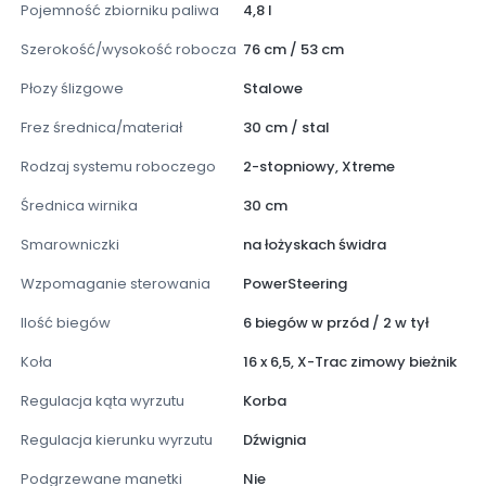
Pojemność zbiorniku paliwa
4,8 l
Szerokość/wysokość robocza
76 cm / 53 cm
Płozy ślizgowe
Stalowe
Frez średnica/materiał
30 cm / stal
Rodzaj systemu roboczego
2-stopniowy, Xtreme
Średnica wirnika
30 cm
Smarowniczki
na łożyskach świdra
Wzpomaganie sterowania
PowerSteering
Ilość biegów
6 biegów w przód / 2 w tył
Koła
16 x 6,5, X-Trac zimowy bieżnik
Regulacja kąta wyrzutu
Korba
Regulacja kierunku wyrzutu
Dźwignia
Podgrzewane manetki
Nie