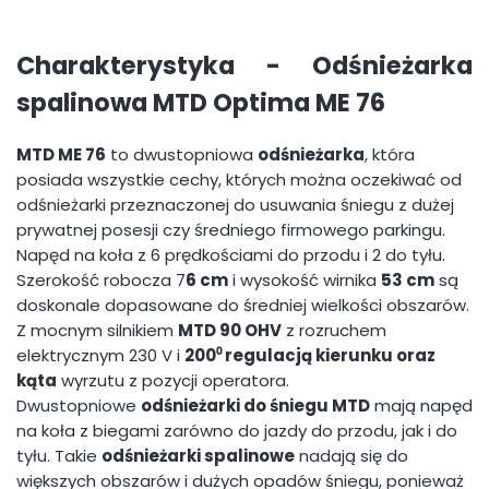
Charakterystyka -
Odśnieżarka
spalinowa MTD Optima ME 76
MTD ME 76
to dwustopniowa
odśnieżarka
, która
posiada wszystkie cechy, których można oczekiwać od
odśnieżarki przeznaczonej do usuwania śniegu z dużej
prywatnej posesji czy średniego firmowego parkingu.
Napęd na koła z 6 prędkościami do przodu i 2 do tyłu.
Szerokość robocza 7
6 cm
i wysokość wirnika
53 cm
są
doskonale dopasowane do średniej wielkości obszarów.
Z mocnym silnikiem
MTD 90 OHV
z rozruchem
elektrycznym 230 V i
200⁰ regulacją kierunku oraz
kąta
wyrzutu z pozycji operatora.
Dwustopniowe
odśnieżarki do śniegu MTD
mają napęd
na koła z biegami zarówno do jazdy do przodu, jak i do
tyłu. Takie
odśnieżarki spalinowe
nadają się do
większych obszarów i dużych opadów śniegu, ponieważ