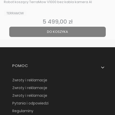
Robot koszący TerraMow V1000 bez kabla kamera AI
PRODUCENT
TERRAMOW
5 499,00 zł
Cena
DO KOSZYKA
Linki w stopce
POMOC
Zwroty i reklamacje
Zwroty i reklamacje
Zwroty i reklamacje
Pytania i odpowiedzi
Regulaminy