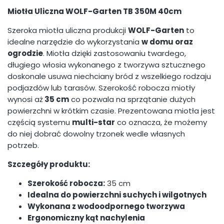
Miotła Uliczna WOLF-Garten TB 350M 40cm
Szeroka miotła uliczna produkcji
WOLF-Garten
to
idealne narzędzie do wykorzystania
w domu oraz
ogrodzie
. Miotła dzięki zastosowaniu twardego,
długiego włosia wykonanego z tworzywa sztucznego
doskonale usuwa niechciany bród z wszelkiego rodzaju
podjazdów lub tarasów. Szerokość robocza miotły
wynosi aż
35 cm
co pozwala na sprzątanie dużych
powierzchni w krótkim czasie. Prezentowana miotła jest
częścią systemu
multi-star
co oznacza, że możemy
do niej dobrać dowolny trzonek wedle własnych
potrzeb.
Szczegóły produktu:
Szerokość robocza:
35 cm
Idealna do powierzchni suchych i wilgotnych
Wykonana z wodoodpornego tworzywa
Ergonomiczny kąt nachylenia