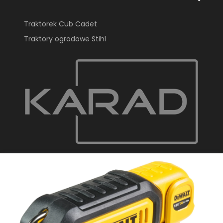
Traktorek Cub Cadet
Traktory ogrodowe Stihl
KARAD Radosław Droś
ul. Gdyńska 129
80-209, Tuchom