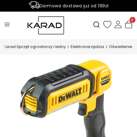
Darmowa dostawa już od 199zł
Rabaty -50% na wybrane produkty
Produ
Otwórz wyszukiwark
Karad Sprzęt ogrodniczy i leśny
Elektronarzędzia
Oświetlenie