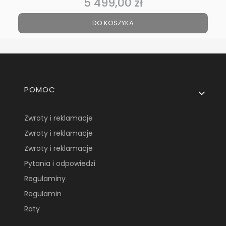
5 499,00 zł
Cena
DO KOSZYKA
Linki w stopce
POMOC
Zwroty i reklamacje
Zwroty i reklamacje
Zwroty i reklamacje
Pytania i odpowiedzi
Regulaminy
Regulamin
Raty