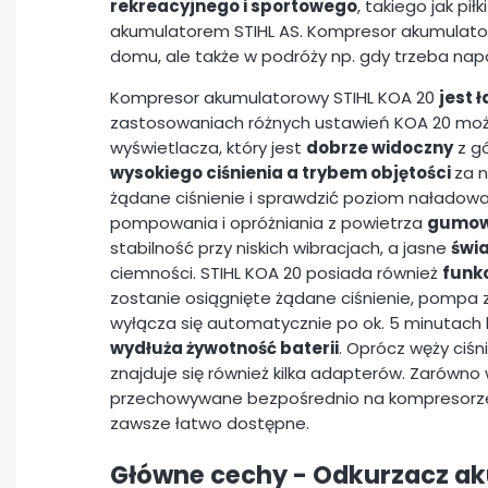
rekreacyjnego i sportowego
, takiego jak pił
akumulatorem STIHL AS. Kompresor akumulator
domu, ale także w podróży np. gdy trzeba na
Kompresor akumulatorowy STIHL KOA 20
jest 
zastosowaniach różnych ustawień KOA 20 m
wyświetlacza, który jest
dobrze widoczny
z g
wysokiego ciśnienia a trybem objętości
za n
żądane ciśnienie i sprawdzić poziom naładow
pompowania i opróżniania z powietrza
gumow
stabilność przy niskich wibracjach, a jasne
świa
ciemności. STIHL KOA 20 posiada również
funk
zostanie osiągnięte żądane ciśnienie, pompa 
wyłącza się automatycznie po ok. 5 minutach
wydłuża żywotność baterii
. Oprócz węży ciś
znajduje się również kilka adapterów. Zarówno
przechowywane bezpośrednio na kompresorze
zawsze łatwo dostępne.
Główne cechy -
Odkurzacz ak