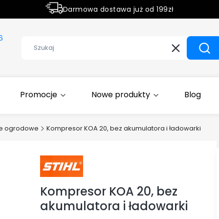
Darmowa dostawa już od 199zł
Rabaty -50% na wybrane produkty
6
Wyczyść
Szuk
Promocje
Nowe produkty
Blog
ze ogrodowe
Kompresor KOA 20, bez akumulatora i ładowarki
Kompresor KOA 20, bez
akumulatora i ładowarki