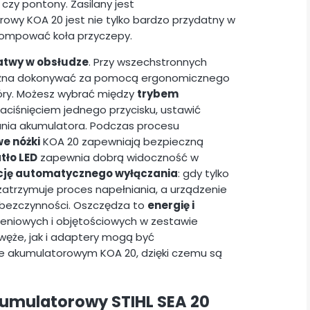
ki czy pontony. Zasilany jest
owy KOA 20 jest nie tylko bardzo przydatny w
pompować koła przyczepy.
łatwy w obsłudze
. Przy wszechstronnych
ożna dokonywać za pomocą ergonomicznego
óry. Możesz wybrać między
trybem
aciśnięciem jednego przycisku, ustawić
ania akumulatora. Podczas procesu
e nóżki
KOA 20 zapewniają bezpieczną
tło LED
zapewnia dobrą widoczność w
cję automatycznego wyłączania
: gdy tylko
zatrzymuje proces napełniania, a urządzenie
 bezczynności. Oszczędza to
energię i
nieniowych i objętościowych w zestawie
 węże, jak i adaptery mogą być
 akumulatorowym KOA 20, dzięki czemu są
umulatorowy STIHL SEA 20