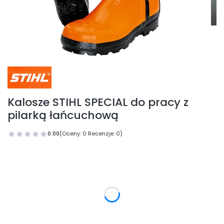
Kalosze STIHL SPECIAL do pracy z
pilarką łańcuchową
0.00
(Oceny: 0 Recenzje: 0)
Wybierz wariant produktu:
Poszczególne warianty mogą różnić się ceną
*
Rozmiar
Wybierz