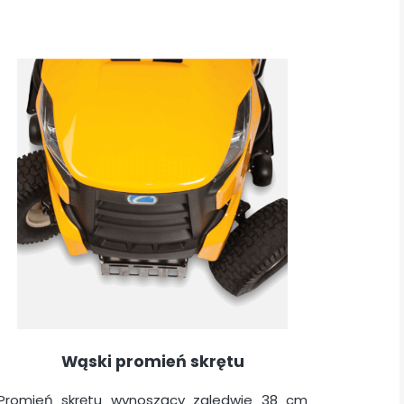
Wąski promień skrętu
Promień skrętu wynoszący zaledwie 38 cm