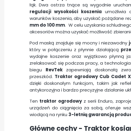
łąk. Dwa ostrza tnące są wygodnie urucha
regulacji wysokości koszenia
umożliwia d
warunków koszenia, aby uzyskać pożądane rezu
mm do 100 mm
. W celu uzyskania schludneg
akcesoriów można uzyskać możliwość zbierani
Pod maską znajduje się mocny i niezawodny
który w połączeniu z płynnie działającą
prz
wydajne koszenie oraz wyjątkowo płynną j
zrelaksować się podczas pracy, a technologi
biegu
RevTek
zapewniają doskonałą zwrot
przeszkód.
Traktor ogrodowy Cub Cadet X
dzięki doskonałym funkcjom, takim jak refl
antykorozyjna i bardzo precyzyjne działanie uk
Ten
traktor ogrodowy
z serii Enduro, zapro
urządzeń do ciągnięcia za sobą, oferuje wsz
wiodącą na rynku
3-letnią gwarancją produ
Główne cechy -
Traktor kosi