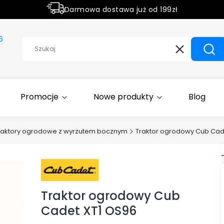
Darmowa dostawa już od 199zł
Rabaty -50% na wybrane produkty
6
Wyczyść
Szuk
Promocje
Nowe produkty
Blog
raktory ogrodowe z wyrzutem bocznym
Traktor ogrodowy Cub Cad
Traktor ogrodowy Cub
Cadet XT1 OS96