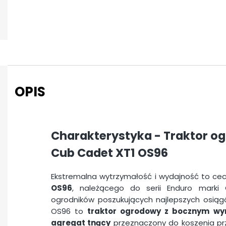
OPIS
Charakterystyka - Traktor 
Cub Cadet XT1 OS96
Ekstremalna wytrzymałość i wydajność to c
OS96
, należącego do serii Enduro marki
ogrodników poszukujących najlepszych osiąg
OS96 to
traktor ogrodowy z bocznym wy
agregat tnący
przeznaczony do koszenia prz