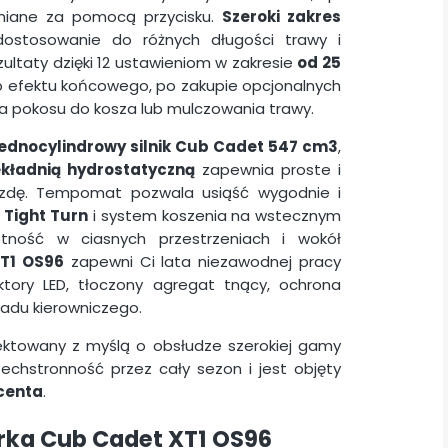
miane za pomocą przycisku.
Szeroki zakres
ostosowanie do różnych długości trawy i
ltaty dzięki 12 ustawieniom w zakresie
od 25
o efektu końcowego, po zakupie opcjonalnych
a pokosu do kosza lub mulczowania trawy.
jednocylindrowy silnik Cub Cadet 547 cm3
,
ekładnią hydrostatyczną
zapewnia proste i
azdę. Tempomat pozwala usiąść wygodnie i
a
Tight
Turn
i system koszenia na wstecznym
ność w ciasnych przestrzeniach i wokół
T1 OS96
zapewni Ci lata niezawodnej pracy
ektory LED, tłoczony agregat tnący, ochrona
ładu kierowniczego.
jektowany z myślą o obsłudze szerokiej gamy
echstronność przez cały sezon i jest objęty
centa
.
arka
Cub Cadet XT1 OS96