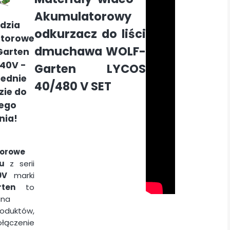
Akumulatorowy
dzia
odkurzacz do liści
torowe
dmuchawa WOLF-
arten
40V -
Garten LYCOS
ednie
40/480 V SET
zie do
ego
nia!
orowe
u
z serii
0V
marki
ten
to
ana
duktów,
ołączenie