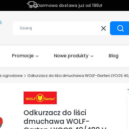
Darmowa dostawa już od 199zł
Rabaty -50% na wybrane produkty
6
Wyczyść
Szuk
Promocje
Nowe produkty
Blog
ze ogrodowe
Odkurzacz do liści dmuchawa WOLF-Garten LYCOS 40
Odkurzacz do liści
dmuchawa WOLF-