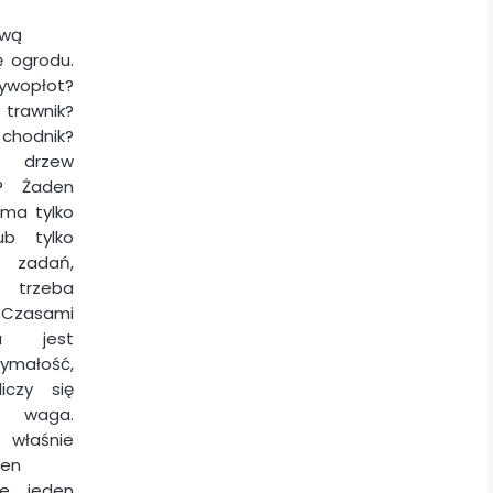
ową
ę ogrodu.
wopłot?
awnik?
 chodnik?
drzew
ch? Żaden
 ma tylko
ub tylko
zadań,
trzeba
 Czasami
a jest
zymałość,
iczy się
waga.
właśnie
ten
ie jeden