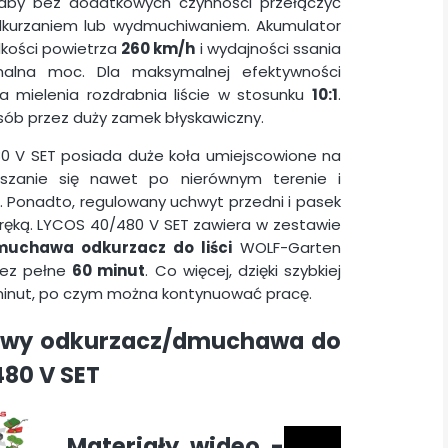
, aby bez dodatkowych czynności przełączyć
odkurzaniem lub wydmuchiwaniem. Akumulator
kości powietrza
260 km/h
i wydajności ssania
alna moc. Dla maksymalnej efektywności
a mielenia rozdrabnia liście w stosunku
10:1
.
ób przez duży zamek błyskawiczny.
 V SET posiada duże koła umiejscowione na
uszanie się nawet po nierównym terenie i
. Ponadto, regulowany uchwyt przedni i pasek
ręką. LYCOS 40/480 V SET zawiera w zestawie
uchawa odkurzacz do liści
WOLF-Garten
zez pełne
60 minut
. Co więcej, dzięki szybkiej
minut, po czym można kontynuować pracę.
owy odkurzacz/dmuchawa do
480 V SET
Materiały wideo -