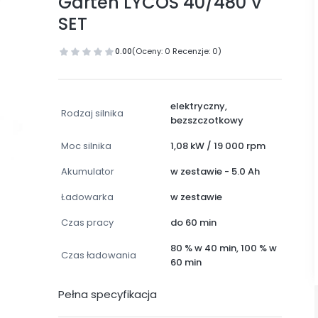
Garten LYCOS 40/480 V
SET
0.00
(Oceny: 0 Recenzje: 0)
elektryczny,
Rodzaj silnika
bezszczotkowy
Moc silnika
1,08 kW / 19 000 rpm
Akumulator
w zestawie - 5.0 Ah
Ładowarka
w zestawie
Czas pracy
do 60 min
80 % w 40 min, 100 % w
Czas ładowania
60 min
Pełna specyfikacja