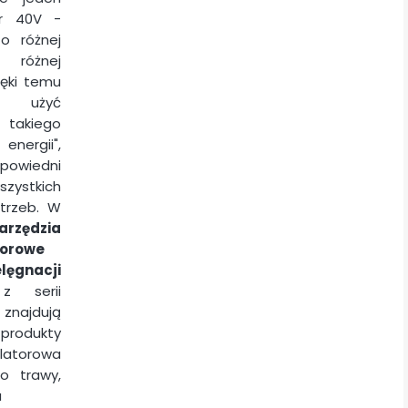
or 40V -
o różnej
różnej
ięki temu
 użyć
 takiego
energii",
dpowiedni
ystkich
trzeb. W
arzędzia
orowe
ęgnacji
 serii
 znajdują
 produkty
ulatorowa
do trawy,
a