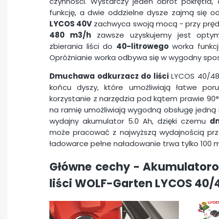
czynności. Wystarczy jeden obrót pokrętła
funkcję, a dwie oddzielne dysze zajmą się 
LYCOS 40V
zachwyca swoją mocą - przy pręd
480 m3/h
zawsze uzyskujemy jest optym
zbierania liści do
40-litrowego
worka funkcj
Opróżnianie worka odbywa się w wygodny spos
Dmuchawa odkurzacz do liści
LYCOS 40/480
końcu dyszy, które umożliwiają łatwe por
korzystanie z narzędzia pod kątem prawie 90°
na ramię umożliwiają wygodną obsługę jedną 
wydajny akumulator 5.0 Ah, dzięki czemu
dm
może pracować z najwyższą wydajnością pr
ładowarce pełne naładowanie trwa tylko 100 
Główne cechy -
Akumulator
liści WOLF-Garten LYCOS 40/