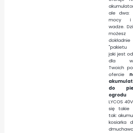
akumulat
ale dwa: 
mocy i 
wadze. Dz
możesz
dokładnie
"pakietu 
jaki jest o
dla wsz
Twoich po
ofercie
n
akumulat
do piel
ogrodu
z
LYCOS 40V
się takie
tak: akum
kosiarka 
dmuchaw