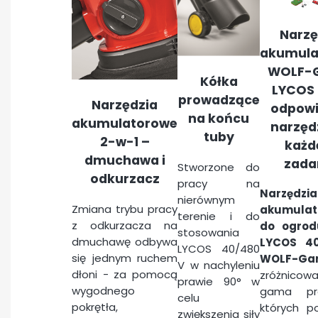
Narzę
akumula
WOLF-G
Kółka
LYCOS 
prowadzące
Narzędzia
odpowi
na końcu
akumulatorowe
narzęd
tuby
2-w-1 –
każd
dmuchawa i
zada
Stworzone do
odkurzacz
pracy na
Narzędzia
nierównym
Zmiana trybu pracy
akumulat
terenie i do
z odkurzacza na
do ogrod
stosowania
dmuchawę odbywa
LYCOS 4
LYCOS 40/480
się jednym ruchem
WOLF-Gar
V w nachyleniu
dłoni - za pomocą
zróżnicow
prawie 90° w
wygodnego
gama pro
celu
pokrętła,
których p
zwiększenia siły