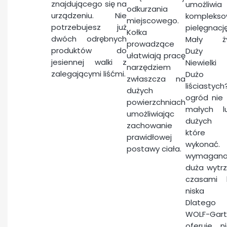
znajdującego się na
umożliwia
odkurzania
urządzeniu. Nie
kompleks
miejscowego.
potrzebujesz już
pielęgnacj
Kołka
dwóch odrębnych
Mały ży
prowadzące
produktów do
Duży tr
ułatwiają pracę
jesiennej walki z
Niewielki
narzędziem
zalegającymi liśćmi.
Dużo 
zwłaszcza na
liściasty
dużych
ogród nie
powierzchniach
małych l
umożliwiając
dużych 
zachowanie
które 
prawidłowej
wykonać.
postawy ciała.
wymagan
duża wytr
czasami l
niska 
Dlatego 
WOLF-Gar
oferuje n