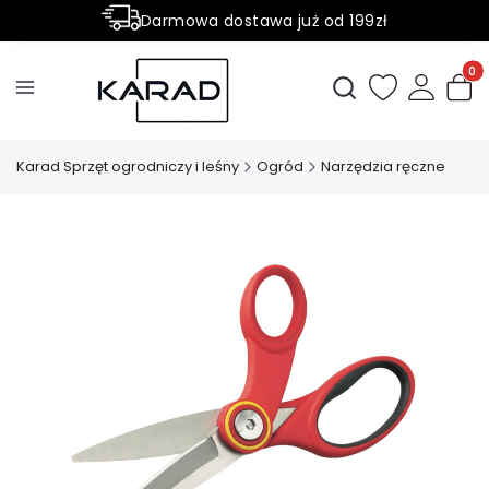
Darmowa dostawa już od 199zł
Rabaty -50% na wybrane produkty
Produ
Otwórz wyszukiwark
Karad Sprzęt ogrodniczy i leśny
Ogród
Narzędzia ręczne