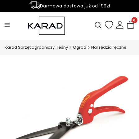
Darmowa dostawa już od 199zł
Rabaty -50% na wybrane produkty
Produ
Otwórz wyszukiwark
Karad Sprzęt ogrodniczy i leśny
Ogród
Narzędzia ręczne