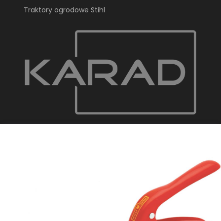
Traktory ogrodowe Stihl
KARAD Radosław Droś
ul. Gdyńska 129
80-209, Tuchom
biuro@karadsklep.pl
+48 728 492 076