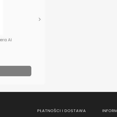
era AI
PŁATNOŚCI I DOSTAWA
INFOR