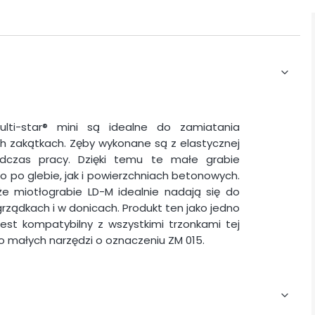
ulti-star® mini są idealne do zamiatania
ch zakątkach. Zęby wykonane są z elastycznej
podczas pracy. Dzięki temu te małe grabie
o po glebie, jak i powierzchniach betonowych.
e miotłograbie LD-M idealnie nadają się do
ządkach i w donicach. Produkt ten jako jedno
jest kompatybilny z wszystkimi trzonkami tej
o małych narzędzi o oznaczeniu ZM 015.