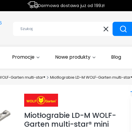
Darmowa dostawa już od 199zł
Rabaty -50% na wybrane produkty
6
Wyczyść
Szuk
Promocje
Nowe produkty
Blog
OLF-Garten multi-star®
Miotłograbie LD-M WOLF-Garten multi-star®
Miotłograbie LD-M WOLF-
Garten multi-star® mini