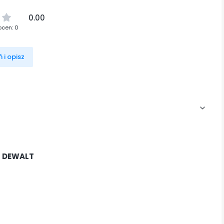
0.00
ocen: 0
 i opisz
H DEWALT