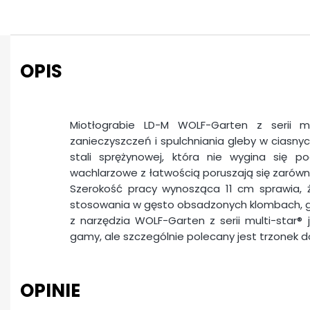
OPIS
Miotłograbie LD-M WOLF-Garten z serii m
zanieczyszczeń i spulchniania gleby w ciasny
stali sprężynowej, która nie wygina się 
wachlarzowe z łatwością poruszają się zarówn
Szerokość pracy wynosząca 11 cm sprawia, ż
stosowania w gęsto obsadzonych klombach, gr
z narzędzia WOLF-Garten z serii multi-star® 
gamy, ale szczególnie polecany jest trzonek d
OPINIE