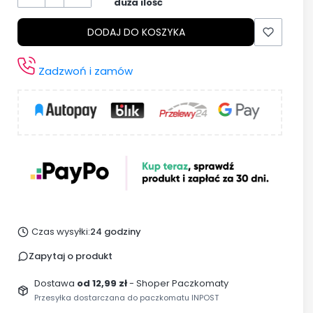
duża ilość
DODAJ DO KOSZYKA
Zadzwoń i zamów
Czas wysyłki:
24 godziny
Zapytaj o produkt
Dostawa
od 12,99 zł
- Shoper Paczkomaty
Przesyłka dostarczana do paczkomatu INPOST