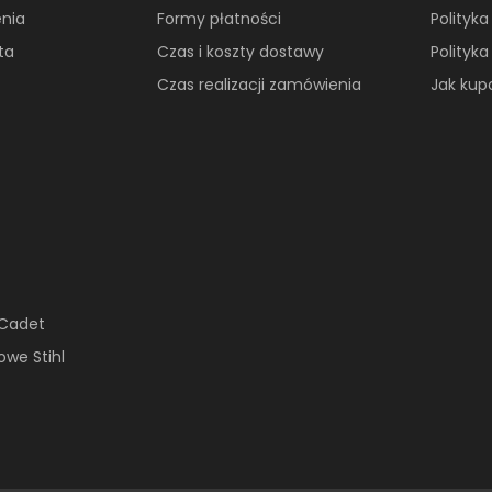
nia
Formy płatności
Polityk
ta
Czas i koszty dostawy
Polityk
Czas realizacji zamówienia
Jak ku
 Cadet
owe Stihl