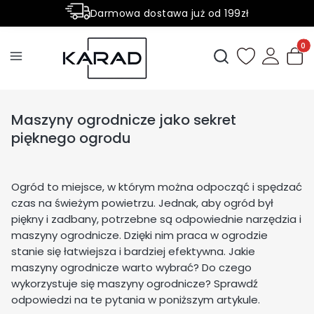
Darmowa dostawa już od 199zł
Rabaty -50% na wybrane produkty
Produ
Otwórz wyszukiwark
Maszyny ogrodnicze jako sekret
pięknego ogrodu
Ogród to miejsce, w którym można odpocząć i spędzać
czas na świeżym powietrzu. Jednak, aby ogród był
piękny i zadbany, potrzebne są odpowiednie narzędzia i
maszyny ogrodnicze. Dzięki nim praca w ogrodzie
stanie się łatwiejsza i bardziej efektywna. Jakie
maszyny ogrodnicze warto wybrać? Do czego
wykorzystuje się maszyny ogrodnicze? Sprawdź
odpowiedzi na te pytania w poniższym artykule.