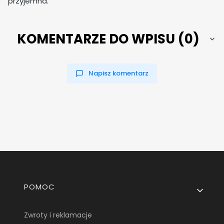
przyjemna.
KOMENTARZE DO WPISU (0)
Napisz komentarz
Linki w stopce
POMOC
Zwroty i reklamacje