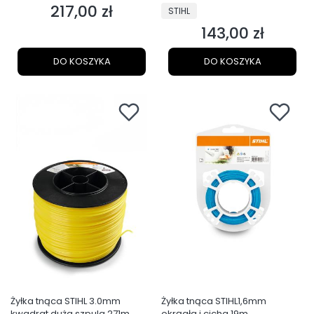
217,00 zł
PRODUCENT
Cena
STIHL
143,00 zł
Cena
DO KOSZYKA
DO KOSZYKA
Żyłka tnąca STIHL 3.0mm
Żyłka tnąca STIHL1,6mm
kwadrat duża szpula 271m
okrągła i cicha 19m