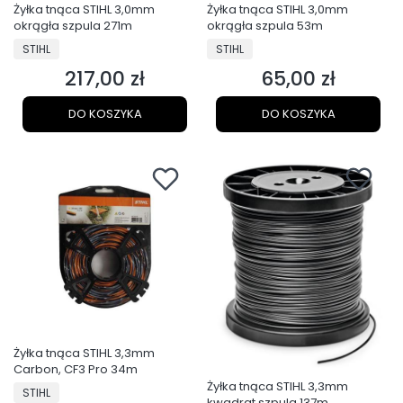
Żyłka tnąca STIHL 3,0mm
Żyłka tnąca STIHL 3,0mm
okrągła szpula 271m
okrągła szpula 53m
PRODUCENT
PRODUCENT
STIHL
STIHL
217,00 zł
65,00 zł
Cena
Cena
DO KOSZYKA
DO KOSZYKA
Żyłka tnąca STIHL 3,3mm
Carbon, CF3 Pro 34m
Żyłka tnąca STIHL 3,3mm
PRODUCENT
STIHL
kwadrat szpula 137m