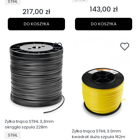
STIHL
143,00 zł
Cena
217,00 zł
Cena
DO KOSZYKA
DO KOSZYKA
Żyłka tnąca STIHL 3,3mm
okrągła szpula 228m
Żyłka tnąca STIHL 3.0mm
PRODUCENT
STIHL
kwadrat duża szpula 162m