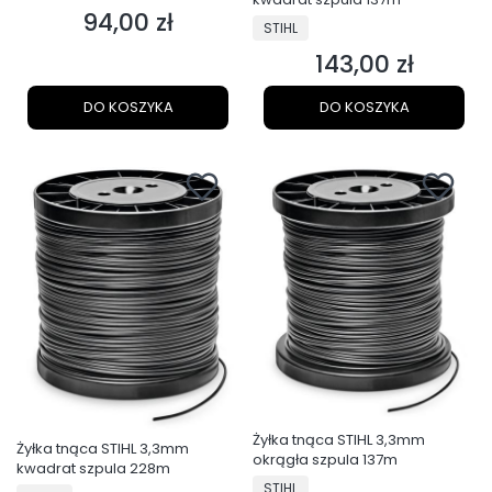
94,00 zł
Cena
PRODUCENT
STIHL
143,00 zł
Cena
DO KOSZYKA
DO KOSZYKA
Żyłka tnąca STIHL 3,3mm
Żyłka tnąca STIHL 3,3mm
okrągła szpula 137m
kwadrat szpula 228m
PRODUCENT
STIHL
PRODUCENT