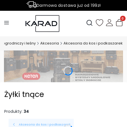
Darmowa dostawa już od 199zł
Rabaty -50% na wybrane produkty
Produ
Otwórz wyszukiwark
t ogrodniczy i leśny
Akcesoria
Akcesoria do kos i podkaszarek
Żyłki tnące
Produkty:
34
Akcesoria do kos i podkaszarek