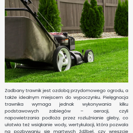
Zadbany trawnik jest ozdobą przydomowego ogrodu, a
także idealnym miejscem do wypoczynku. Pielęgnacja
trawnika wymaga jednak wykonywania kilku
podstawowych zabiegów – aeracji, czyli
napowietrzania podłoża przez rozluźnianie gleby, co
ułatwia też wsiąkanie wody, wertykulacji, która pozwala
na pozbywaniu się martwych źdźbeł, czy wreszcie