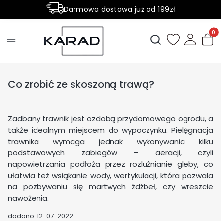
Darmowa dostawa już od 199zł
Rabaty -50% na wybrane produkty
Produ
Otwórz wyszukiwark
Co zrobić ze skoszoną trawą?
Zadbany trawnik jest ozdobą przydomowego ogrodu, a
także idealnym miejscem do wypoczynku. Pielęgnacja
trawnika wymaga jednak wykonywania kilku
podstawowych zabiegów – aeracji, czyli
napowietrzania podłoża przez rozluźnianie gleby, co
ułatwia też wsiąkanie wody, wertykulacji, która pozwala
na pozbywaniu się martwych źdźbeł, czy wreszcie
nawożenia.
dodano: 12-07-2022