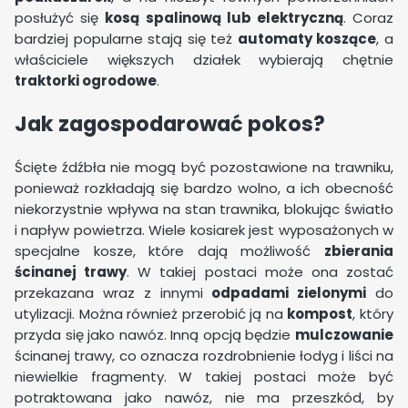
posłużyć się
kosą spalinową lub elektryczną
. Coraz
bardziej popularne stają się też
automaty koszące
, a
właściciele większych działek wybierają chętnie
traktorki ogrodowe
.
Jak zagospodarować pokos?
Ścięte źdźbła nie mogą być pozostawione na trawniku,
ponieważ rozkładają się bardzo wolno, a ich obecność
niekorzystnie wpływa na stan trawnika, blokując światło
i napływ powietrza. Wiele kosiarek jest wyposażonych w
specjalne kosze, które dają możliwość
zbierania
ścinanej trawy
. W takiej postaci może ona zostać
przekazana wraz z innymi
odpadami zielonymi
do
utylizacji. Można również przerobić ją na
kompost
, który
przyda się jako nawóz. Inną opcją będzie
mulczowanie
ścinanej trawy, co oznacza rozdrobnienie łodyg i liści na
niewielkie fragmenty. W takiej postaci może być
potraktowana jako nawóz, nie ma przeszkód, by